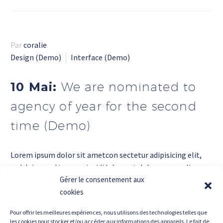
Par
coralie
Design (Demo)
Interface (Demo)
10 Mai:
We are nominated to
agency of year for the second
time (Demo)
Lorem ipsum dolor sit ametcon sectetur adipisicing elit,
sed doiusmod tempor incidi labore et dolore. agna aliqua
lorem ipsum. Dolore magnam aliquam quaerat
Gérer le consentement aux
voluptatem. Nemo enim ipsam voluptatem quia voluptas.
cookies
Pour offrir les meilleures expériences, nous utilisons des technologies telles que
les cookies pour stocker et/ou accéder aux informations des appareils. Le fait de