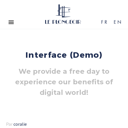
FR
EN
Interface (Demo)
We provide a free day to
experience our benefits of
digital world!
Par
coralie