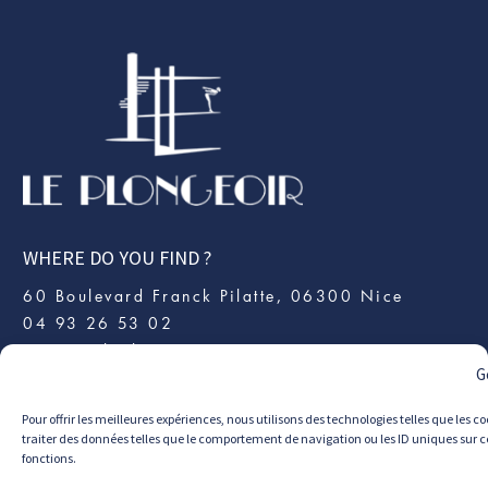
WHERE DO YOU FIND ?
60 Boulevard Franck Pilatte, 06300 Nice
04 93 26 53 02
contact@leplongeoir.com
G
Pour offrir les meilleures expériences, nous utilisons des technologies telles que les
traiter des données telles que le comportement de navigation ou les ID uniques sur ce 
FOLLOW US
fonctions.